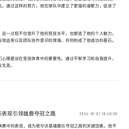
态。通过这样的努力，他在球队中建立了更强的凝聚力，促进了
，这一过程不仅提升了他的竞技水平，也塑造了他的个人魅力。
有效运用以及团队协作意识的增强，共同构成了他成功的基石。
们心理建设在竞技体育中的重要性。通过不断学习和自我提升，
业生涯。
彩表现引领雄鹿夺冠之路
2024-10-01 10:40:56
A总决赛中的表现，成为密尔沃基雄鹿队夺冠之路的关键因素。他不