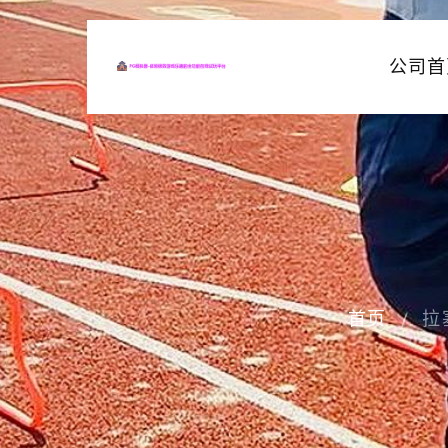
公司首
首页
拉