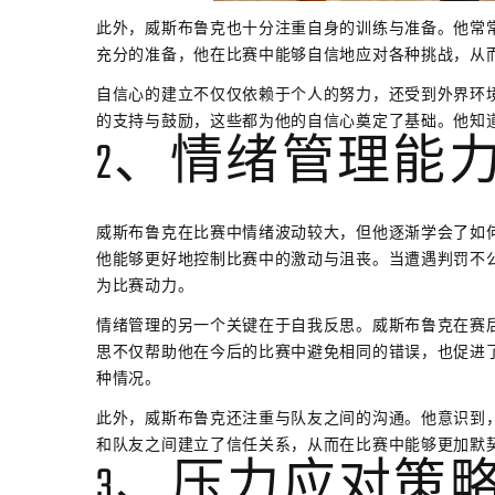
此外，威斯布鲁克也十分注重自身的训练与准备。他常
充分的准备，他在比赛中能够自信地应对各种挑战，从
自信心的建立不仅仅依赖于个人的努力，还受到外界环
的支持与鼓励，这些都为他的自信心奠定了基础。他知
2、情绪管理能
威斯布鲁克在比赛中情绪波动较大，但他逐渐学会了如
他能够更好地控制比赛中的激动与沮丧。当遭遇判罚不
为比赛动力。
情绪管理的另一个关键在于自我反思。威斯布鲁克在赛
思不仅帮助他在今后的比赛中避免相同的错误，也促进
种情况。
此外，威斯布鲁克还注重与队友之间的沟通。他意识到
和队友之间建立了信任关系，从而在比赛中能够更加默
3、压力应对策