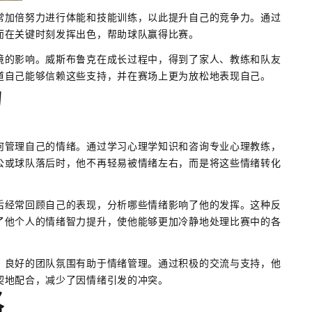
常加倍努力进行体能和技能训练，以此提升自己的竞争力。通过
而在关键时刻发挥出色，帮助球队赢得比赛。
境的影响。威斯布鲁克在成长过程中，得到了家人、教练和队友
道自己能够信赖这些支持，并在赛场上更为放松地表现自己。
力
何管理自己的情绪。通过学习心理学知识和咨询专业心理教练，
公或球队落后时，他不再轻易被情绪左右，而是将这些情绪转化
后经常回顾自己的表现，分析哪些情绪影响了他的发挥。这种反
了他个人的情绪智力提升，使他能够更加冷静地处理比赛中的各
，良好的团队氛围有助于情绪管理。通过积极的交流与支持，他
契地配合，减少了因情绪引发的冲突。
略