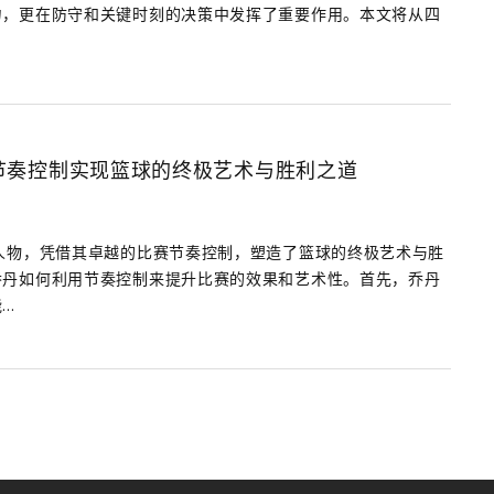
力，更在防守和关键时刻的决策中发挥了重要作用。本文将从四
节奏控制实现篮球的终极艺术与胜利之道
人物，凭借其卓越的比赛节奏控制，塑造了篮球的终极艺术与胜
乔丹如何利用节奏控制来提升比赛的效果和艺术性。首先，乔丹
..