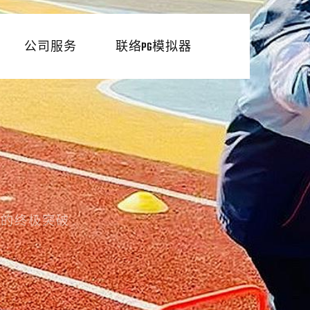
公司服务
联络PG模拟器
涯的终极突破