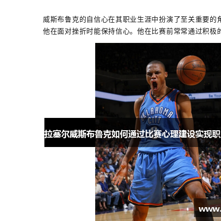
威斯布鲁克的自信心在其职业生涯中扮演了至关重要的
他在面对挫折时能保持信心。他在比赛前常常通过积极