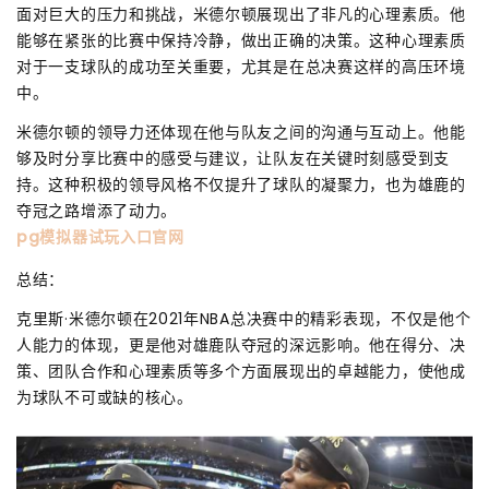
面对巨大的压力和挑战，米德尔顿展现出了非凡的心理素质。他
能够在紧张的比赛中保持冷静，做出正确的决策。这种心理素质
对于一支球队的成功至关重要，尤其是在总决赛这样的高压环境
中。
米德尔顿的领导力还体现在他与队友之间的沟通与互动上。他能
够及时分享比赛中的感受与建议，让队友在关键时刻感受到支
持。这种积极的领导风格不仅提升了球队的凝聚力，也为雄鹿的
夺冠之路增添了动力。
pg模拟器试玩入口官网
总结：
克里斯·米德尔顿在2021年NBA总决赛中的精彩表现，不仅是他个
人能力的体现，更是他对雄鹿队夺冠的深远影响。他在得分、决
策、团队合作和心理素质等多个方面展现出的卓越能力，使他成
为球队不可或缺的核心。