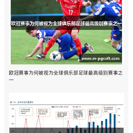
欧冠赛事为何被视为全球俱乐部足球最高级别赛事之
一