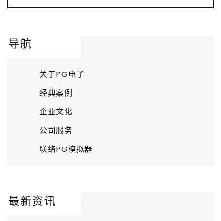
导航
关于PG电子
经典案例
企业文化
公司服务
联络PG模拟器
最新资讯