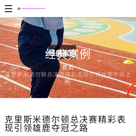
经典案例
首页
克里斯米德尔顿总决赛精彩表现引领雄鹿夺冠之
路
克里斯米德尔顿总决赛精彩表
现引领雄鹿夺冠之路