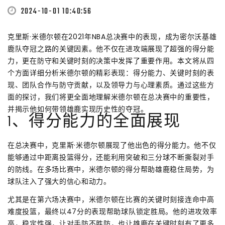
2024-10-01 10:40:56
克里斯·米德尔顿在2021年NBA总决赛中的表现，成为密尔沃基雄
鹿队夺冠之路的关键因素。他不仅在进攻端展现了超强的得分能
力，更在防守和关键时刻的决策中发挥了重要作用。本文将从四
个方面详细分析米德尔顿的精彩表现：得分能力、关键时刻的表
现、团队合作与防守贡献，以及领导力与心理素质。通过这些方
面的探讨，我们将更全面地理解米德尔顿在总决赛中的重要性，
并揭示他如何带领雄鹿实现历史性的夺冠。
1、得分能力的全面展现
在总决赛中，克里斯·米德尔顿展现了他出色的得分能力。他不仅
能够通过中距离投篮得分，还能利用突破和三分球不断撕裂对手
的防线。在多场比赛中，米德尔顿的得分帮助雄鹿稳住局势，为
球队注入了强大的信心和动力。
尤其是在第六场决赛中，米德尔顿在比赛的关键时刻接连命中高
难度投篮，最终以47分的表现帮助球队锁定胜局。他的进攻效率
高，稳定性强，让对手防不胜防，也让雄鹿在关键时刻有了更多