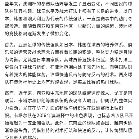
些年来，澳洲杯的参赛队伍阵容发生了显著变化，不同国家的球
队在阵容构建、球员水平及战术打法上都有了长足的进步。以日
本、韩国和澳大利亚为代表的传统强队，一直是赛事中的热门夺
冠候选。而随着西亚和东南亚地区一些新兴力量的崛起，澳洲杯
的竞技格局逐渐发生了微妙变化。
首先，亚洲足球的传统强队如日本、韩国在球员的培养体系、俱
乐部的运营及战术理念方面有着长期的积淀，整体实力稳定且较
为均衡。尤其是日本国家队，其球员普遍技术细腻，战术打法上
更偏向于控球与组织，在亚洲范围内处于领先地位。而韩国队则
有着强大的体能优势，注重快速反击与防守反击的战术。两支球
队在澳洲杯历史上均有辉煌表现，是每届比赛的热门球队。
然而，近年来，西亚和中东地区的球队崛起速度惊人，尤其是阿
联酋、卡塔尔和伊朗等国队伍的表现令人瞩目。伊朗队的整体实
力强劲，尤其在防守方面的韧性与组织性在亚洲赛场上独树一
帜。卡塔尔队在2019年澳洲杯中的出色表现，也标志着该队已开
始崛起为一支亚洲强队。此外，东南亚的球队如泰国、越南也逐
渐崭露头角，凭借独特的战术打法和快速的反击，让传统强队感
受到更大的挑战。