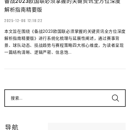
备战2023欧国联必须掌握的关键资讯全方位深度
解析指南精要版
2025-12-06 12:18:22
本文旨在围绕《备战2023欧国联必须掌握的关键资讯全方位深度
解析指南精要版》进行系统化梳理与延展性阐述，通过赛事背
景、球队动态、技战趋势与赛程策略四大核心维度，为读者呈现
一篇结构清晰、逻辑严密、信息饱...
搜索...
导航