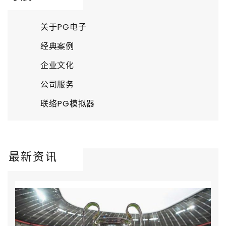
关于PG电子
经典案例
企业文化
公司服务
联络PG模拟器
最新资讯