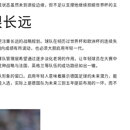
技状态虽然未到退役边缘，但不足以支撑他继续担纲世界杯的主
眼长远
更注重长远的战略规划。球队在经历过世界杯和欧洲杯的连续失
期内成绩有所波动，也必须大胆启用年轻一代。
球队管理层希望通过逐步淡化老将的作用，让年轻球员在大赛中
这种战略与法国、英格兰等队伍的成功路径如出一辙。
队形象的窗口。启用年轻人意味着展示德国足球的未来潜力，能
能入选，实际上是德国队为未来三到五年提前布局的一环，而不