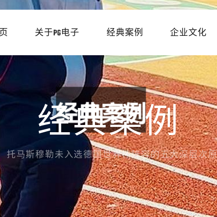
页
关于PG电子
经典案例
企业文化
经典案例
托马斯穆勒未入选德国世界杯阵容的五大深层次