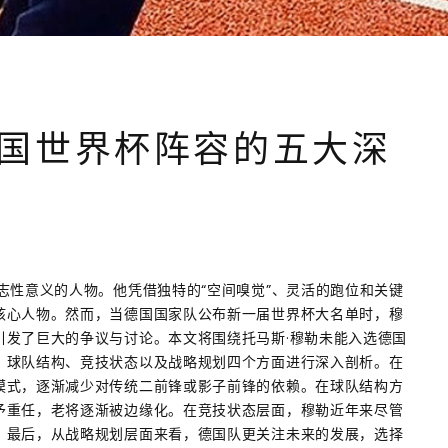
国世界杯阵容的五大深
志性意义的人物。他凭借独特的“空间嗅觉”、灵活的跑位和关键
核心人物。然而，当德国国家队公布新一届世界杯大名单时，穆
引发了巨大的争议与讨论。本文将围绕托马斯·穆勒未能入选德国
、球队结构、竞技状态以及战略规划四个方面进行深入剖析。在
模式，逐渐减少对传统二前锋或影子前锋的依赖。在球队结构方
予重任，老将逐渐被边缘化。在竞技状态层面，穆勒近年来尽管
。最后，从战略规划层面来看，德国队更关注未来的发展，选择