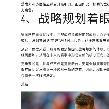
爆发力和多面性显然更具吸引力。正因如此，穆勒的竞
力角色。
4、战略规划着
德国队在重建过程中，并非单纯追求眼前的成绩，而是
败后，深刻意识到“重建”必须付出代价，即使意味着短
从这一角度来看，放弃穆勒是德国队战略规划的体现。
经历磨炼，从而在未来的赛事中形成全新的核心班底。
更重要的是，世界杯不仅是竞技舞台，更是全球展示球
够在国际足坛树立一种焕然一新的姿态。因此，穆勒未
仅仅是一次临时决定。
总结：