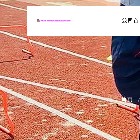
公司首
首页