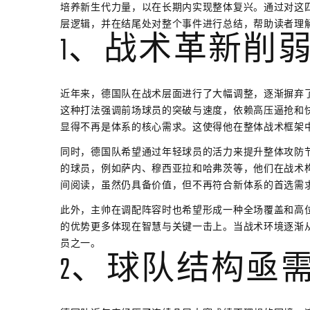
培养新生代力量，以在长期内实现整体复兴。通过对这
层逻辑，并在结尾处对整个事件进行总结，帮助读者理
1、战术革新削
近年来，德国队在战术层面进行了大幅调整，逐渐摒弃
这种打法强调前场球员的突破与速度，依赖高压逼抢和快
显得不再是体系的核心需求。这使得他在整体战术框架
同时，德国队希望通过年轻球员的活力来提升整体攻防
的球员，例如萨内、穆西亚拉和哈弗茨等，他们在战术
间阅读，虽然仍具备价值，但不再符合新体系的首选需
此外，主帅在调配阵容时也希望形成一种全场覆盖和高
的优势更多体现在智慧与关键一击上。当战术环境逐渐从
员之一。
2、球队结构亟