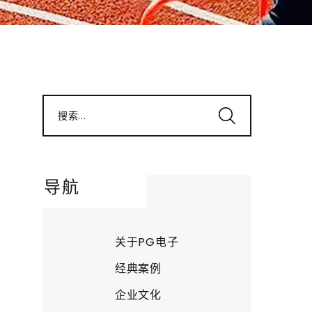
搜索...
导航
关于PG电子
经典案例
企业文化