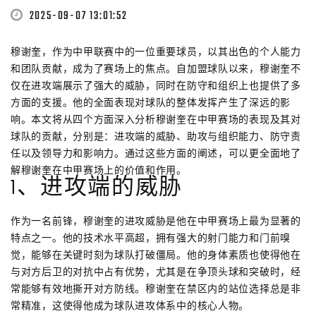
2025-09-07 13:01:52
穆谢奎，作为中甲联赛中的一位重要球员，以其出色的个人能力
和团队贡献，成为了赛场上的焦点。自加盟球队以来，穆谢奎不
仅在进攻端展示了强大的威胁，同时在防守和组织上也提供了多
方面的支援。他的全面表现对球队的整体发挥产生了深远的影
响。本文将从四个方面深入分析穆谢奎在中甲赛场的表现及其对
球队的贡献，分别是：进攻端的威胁、助攻与组织能力、防守责
任以及领导力和影响力。通过这些方面的阐述，可以更全面地了
解穆谢奎在中甲赛场上的价值和作用。
1、进攻端的威胁
作为一名前锋，穆谢奎的进攻威胁是他在中甲赛场上最为显著的
特点之一。他的技术水平高超，拥有强大的射门能力和门前嗅
觉，能够在关键时刻为球队打破僵局。他的身体素质也使得他在
与对方后卫的对抗中占有优势，尤其是在争顶头球和突破时，经
常能够有效地撕开对方防线。穆谢奎在禁区内的站位选择总是非
常精准，这使得他成为球队进攻体系中的核心人物。