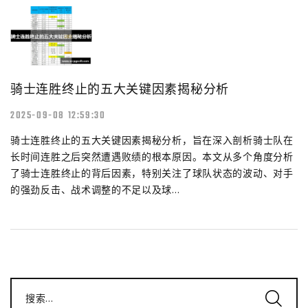
骑士连胜终止的五大关键因素揭秘分析
2025-09-08 12:59:30
骑士连胜终止的五大关键因素揭秘分析，旨在深入剖析骑士队在
长时间连胜之后突然遭遇败绩的根本原因。本文从多个角度分析
了骑士连胜终止的背后因素，特别关注了球队状态的波动、对手
的强劲反击、战术调整的不足以及球...
搜索...