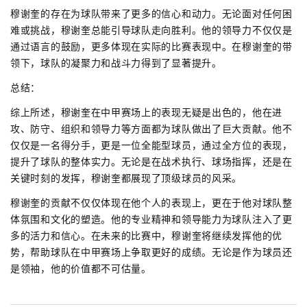
穆谢奎的存在为球队带来了更多的信心和动力。无论面对任何困
难或挑战，穆谢奎总能引导球队走向胜利。他的领导力不仅仅是
通过语言的鼓励，更多体现在实际的比赛表现中。在穆谢奎的带
领下，球队的凝聚力和战斗力得到了显著提升。
总结：
综上所述，穆谢奎在中甲赛场上的表现无疑是出色的，他在进
攻、防守、组织和领导力等方面都为球队做出了巨大贡献。他不
仅仅是一名得分手，更是一位全能型球员，通过全方位的表现，
提升了球队的整体实力。无论是在战术执行、球场指挥，还是在
关键时刻的发挥，穆谢奎都展现了顶级球员的风采。
穆谢奎的贡献不仅仅体现在他个人的表现上，更在于他对球队整
体氛围和文化的塑造。他的专业精神和领导能力为球队注入了更
多的活力和信心。在未来的比赛中，穆谢奎将继续发挥他的优
势，帮助球队在中甲赛场上争取更好的成绩。无论是作为球员还
是领袖，他的价值都不可估量。