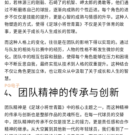
如，若林源三的刚毅、石崎了的机智、岬太郎的勇敢等，他们通
过不断磨练自己的球技，逐渐向成熟的个性迈进。每个角色的进
步不仅仅是技能的提升，更是心智的成熟与情感的升华。这种人
物塑造的方式，使得《足球小将世青篇》不仅是关于体育的故
事，更是关于成长与人生成长的哲理。
而这种人格上的变化，往往是在团队的影响下得以实现的。通过
与队友的相处与比赛中的经历，人物的性格不断发生微妙的变
化。团队中的相互包容和鼓励，使得每个角色能够在压力和困境
中不断反思自我，最终实现从技术到人格的双重提升。这种结合
不仅让角色更加立体，也让观众从中汲取了关于成长和人生的智
慧。
PG电子
4、团队精神的传承与创新
团队精神是《足球小将世青篇》中的核心主题之一，而这种精神
的传承与创新也是整部作品的灵魂所在。在每一代球员的交替
中，团队精神的传承不仅仅是技艺上的接力，更是责任感和合作
精神的继承。从大空翼到其他新一代的年轻球员，我们看到了一