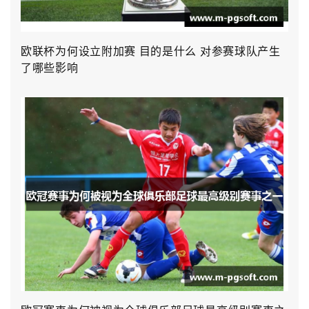
欧联杯为何设立附加赛 目的是什么 对参赛球队产生
了哪些影响