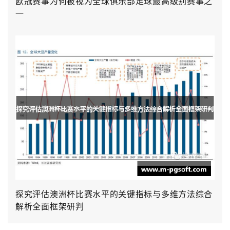
欧冠赛事为何被视为全球俱乐部足球最高级别赛事之
一
探究评估澳洲杯比赛水平的关键指标与多维方法综合
解析全面框架研判