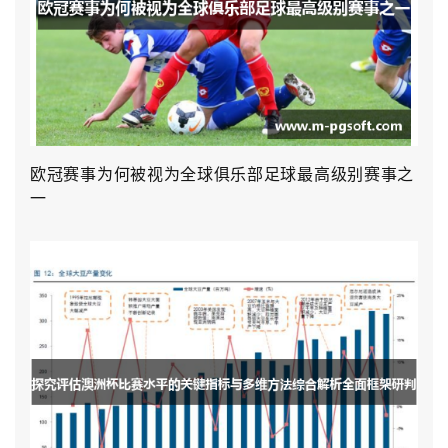
欧冠赛事为何被视为全球俱乐部足球最高级别赛事之
一