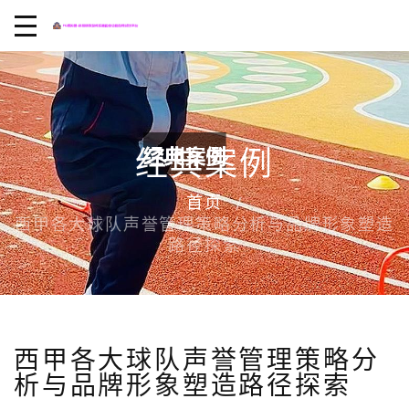
经典案例
首页
西甲各大球队声誉管理策略分析与品牌形象塑造
路径探索
西甲各大球队声誉管理策略分
析与品牌形象塑造路径探索