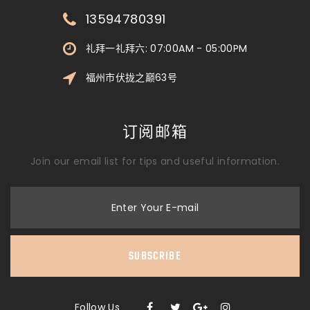
13594780391
礼拜一礼拜六: 07:00AM - 05:00PM
福州市伏拢之巅63号
订阅邮箱
Join our email list for tips and useful information.
Enter Your E-mail
SUBSCRIBE
Follow Us