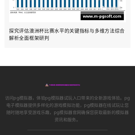
探究评估澳洲杯比赛水平的关键指标与多维方法综合
解析全面框架研判
访问pg模拟器，体验pg模拟器试玩入口带来的全新游戏体验。pg
电子模拟器提供多样化的游戏模拟功能，pg模拟器在线试玩让您
随时随地享受游戏乐趣，pg模拟器官网确保您获取最新的模拟器
资讯和服务。