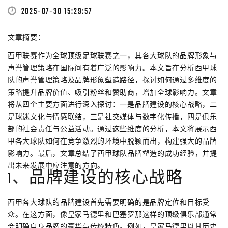
2025-07-30 15:29:57
文章摘要：
西甲联赛作为全球顶级足球联赛之一，其各大球队的品牌形象与
声誉管理策略在国际间有着广泛的影响力。本文旨在分析西甲球
队的声誉管理策略及品牌形象塑造路径，探讨如何通过多维度的
策略提升品牌价值、吸引粉丝和赞助商，增加全球影响力。文章
将从四个主要方面进行深入探讨：一是品牌建设的核心战略，二
是球迷文化与情感联结，三是社交媒体与数字化传播，四是俱乐
部的社会责任与公益活动。通过这些维度的分析，本文将展示西
甲各大球队如何在竞争激烈的环境中脱颖而出，构建强大的品牌
影响力。最后，文章总结了西甲球队品牌塑造的成功经验，并提
出未来发展中应注意的方向。
1、品牌建设的核心战略
西甲各大球队的品牌建设首先需要明确的是品牌定位和目标受
众。在这方面，像皇家马德里和巴塞罗那这样的顶级俱乐部通常
会明确自身品牌的豪华与传统特色。例如，皇家马德里以其历史