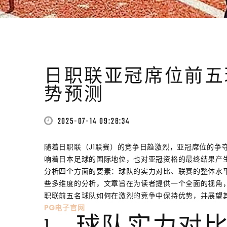
日职联亚冠席位前五
势预测
2025-07-14 09:28:34
随着日职联（J1联赛）的竞争日趋激烈，亚冠席位的争
响着日本足球的国际地位，也对亚冠资格的最终结果产
分析四个方面的要素：球队的实力对比、联赛的整体水
些多维度的分析，文章旨在为读者提供一个全面的视角
职联前五名球队如何在激烈的竞争中保持优势，并展望
PG电子官网