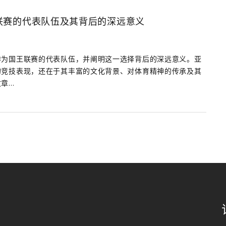
联赛的代表队伍及其背后的深远意义
作为国王联赛的代表队伍，并阐明这一选择背后的深远意义。亚
的竞技表现，还在于其丰富的文化背景、对体育精神的传承及其
...