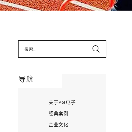
搜索...
导航
关于PG电子
经典案例
企业文化