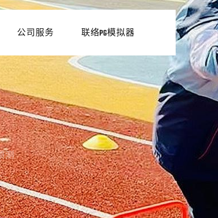
公司服务
联络PG模拟器
预测