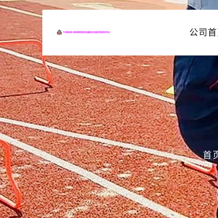
公司首
首