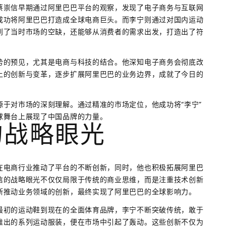
蔡崇信早期通过阿里巴巴平台的观察，发现了电子商务与互联网
成功将阿里巴巴打造成全球电商巨头。而李宁则通过对国内运动
到了当时市场的空缺，还能够从消费者的需求出发，打造出了符
势的预见，尤其是电商与科技的结合。他深知电子商务会彻底改
上的创新与变革，逐步扩展阿里巴巴的业务边界，成就了今日的
于对市场的深刻理解。通过精准的市场定位，他成功将“李宁”
球舞台上展现了中国品牌的力量。
的战略眼光
在电商行业推动了平台的不断创新，同时，他也积极拓展阿里巴
信的战略眼光不仅仅局限于传统的商业思维，而是注重技术创新
断推动业务领域的创新，最终实现了阿里巴巴的全球影响力。
最初的运动鞋到现在的全面体育品牌，李宁不断突破传统，敢于
推出的系列运动服装，便在市场中引起了轰动。这些创新不仅为