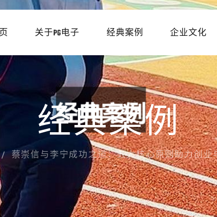
页
关于PG电子
经典案例
企业文化
经典案例
蔡崇信与李宁成功之道：五大核心原则助力创业