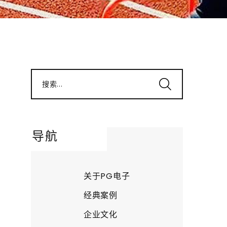
搜索...
导航
关于PG电子
经典案例
企业文化