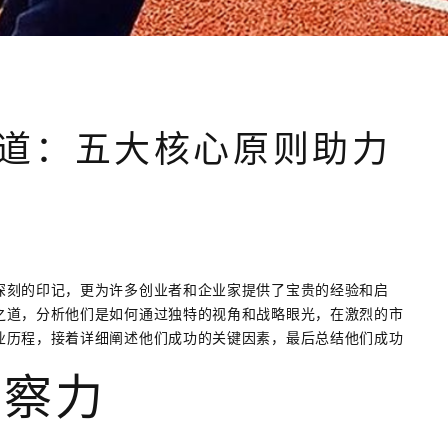
道：五大核心原则助力
深刻的印记，更为许多创业者和企业家提供了宝贵的经验和启
之道，分析他们是如何通过独特的视角和战略眼光，在激烈的市
业历程，接着详细阐述他们成功的关键因素，最后总结他们成功
洞察力