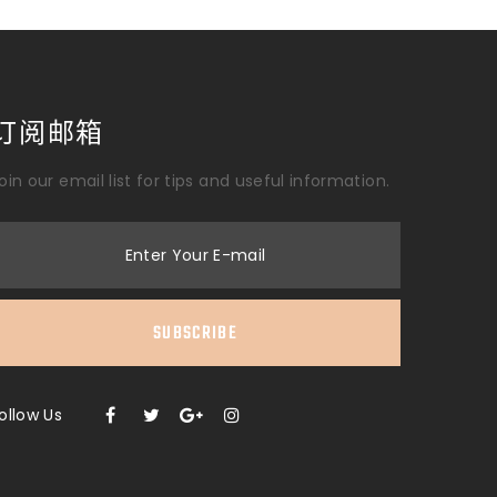
订阅邮箱
oin our email list for tips and useful information.
Enter Your E-mail
SUBSCRIBE
ollow Us