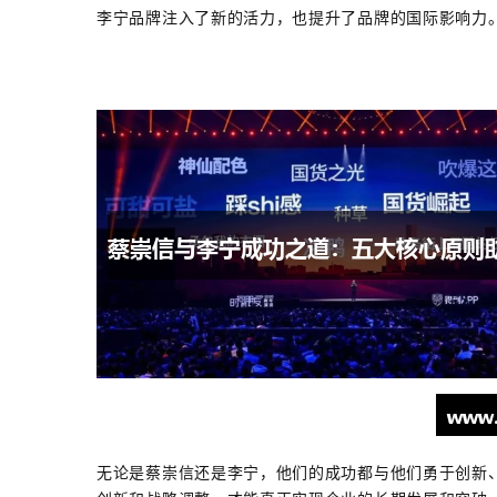
李宁品牌注入了新的活力，也提升了品牌的国际影响力
无论是蔡崇信还是李宁，他们的成功都与他们勇于创新