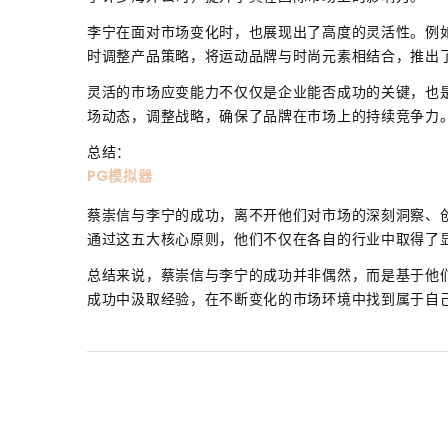
李宁在面对市场变化时，也展现出了高度的灵活性。例
时调整产品策略，将运动品牌与时尚元素相结合，推出
灵活的市场应变能力不仅仅是企业能否成功的关键，也
场动态，调整战略，确保了品牌在市场上的持续竞争力
总结：
PG模拟器
蔡崇信与李宁的成功，离不开他们对市场的深刻洞察、
通过这五大核心原则，他们不仅在各自的行业中取得了
总结来说，蔡崇信与李宁的成功并非偶然，而是基于他
成功中汲取经验，在不断变化的市场环境中找到属于自