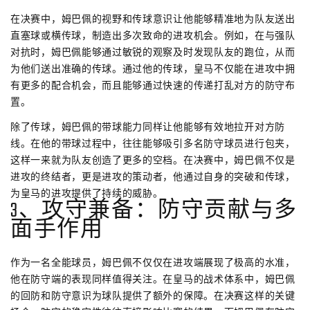
在决赛中，姆巴佩的视野和传球意识让他能够精准地为队友送出
直塞球或横传球，制造出多次致命的进攻机会。例如，在与强队
对抗时，姆巴佩能够通过敏锐的观察及时发现队友的跑位，从而
为他们送出准确的传球。通过他的传球，皇马不仅能在进攻中拥
有更多的配合机会，而且能够通过快速的传递打乱对方的防守布
置。
除了传球，姆巴佩的带球能力同样让他能够有效地拉开对方防
线。在他的带球过程中，往往能够吸引多名防守球员进行包夹，
这样一来就为队友创造了更多的空档。在决赛中，姆巴佩不仅是
进攻的终结者，更是进攻的策动者，他通过自身的突破和传球，
为皇马的进攻提供了持续的威胁。
3、攻守兼备：防守贡献与多
面手作用
作为一名全能球员，姆巴佩不仅仅在进攻端展现了极高的水准，
他在防守端的表现同样值得关注。在皇马的战术体系中，姆巴佩
的回防和防守意识为球队提供了额外的保障。在决赛这样的关键