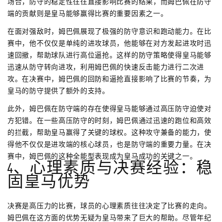
场合，防守的稳定性往往直接影响比赛的结果，而姆巴佩在防守
端的贡献则是皇马能够赢得比赛的重要因素之一。
在面对强敌时，姆巴佩展现了极强的防守意识和跑动能力。在比
赛中，他不仅仅是单纯的进攻球员，他能够在对方发起进攻时迅
速回撤，帮助球队进行高位逼抢。这样的防守策略使得皇马能够
迅速从防守转向进攻，利用姆巴佩的快速反击能力进行二次进
攻。在决赛中，姆巴佩的回防和逼抢直接影响了比赛的节奏，为
皇马的防守提供了额外的支持。
此外，姆巴佩在防守端的存在使得皇马能够通过高压防守迫使对
方犯错。在一些高压防守的时刻，姆巴佩通过迅速的跑位和高效
的拦截，帮助皇马赢得了关键的球权。这种攻守兼备的能力，使
得他不仅仅是进攻端的核心球员，也是防守端的重要力量。在决
赛中，姆巴佩的这种全能型表现成为皇马成功的关键之一。
4、心理素质与决赛经验：稳
固皇马优势
决赛是高压力的比赛，球员的心理素质往往决定了比赛的走向。
姆巴佩在这方面的优势无疑为皇马带来了巨大的帮助。尽管年纪