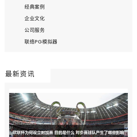
经典案例
企业文化
公司服务
联络PG模拟器
最新资讯