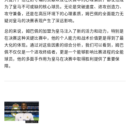
为了皇马不可或缺的核心球员。无论是突破速度、进攻创造力、
攻守兼备，还是在高压环境下的心理素质，姆巴佩的全面能力无
疑对皇马的决赛表现产生了深远影响。
总的来说，姆巴佩的加盟为皇马注入了新的活力和动力，特别是
在决赛这种关键比赛中，他的个人能力和战术价值更是得到了最
大化的体现。通过对这些因素的综合分析，我们可以看到，姆巴
佩不仅仅是一个进攻终结者，更是一个能够影响比赛进程的全能
球员，他的多面手作用为皇马在决赛中取得胜利提供了重要保
障。