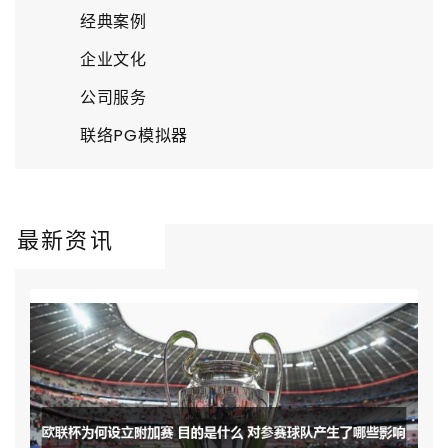
经典案例
企业文化
公司服务
联络PG模拟器
最新资讯