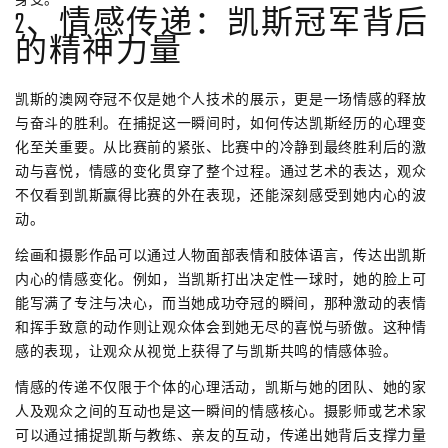
2、情感传递：凯斯冠军背后
的精神力量
凯斯的澳网夺冠不仅是她个人技术的展示，更是一场情感的释放
与奋斗的胜利。在捕捉这一瞬间时，如何传达凯斯经历的心理变
化至关重要。从比赛前的紧张、比赛中的冷静到最终胜利后的激
动与喜悦，情感的变化贯穿了整个过程。通过艺术的表达，观众
不仅看到凯斯赢得比赛的外在表现，还能深刻感受到她内心的波
动。
绘画和摄影作品可以通过人物面部表情和肢体语言，传达出凯斯
内心的情感变化。例如，当凯斯打出决定性一球时，她的脸上可
能写满了专注与决心，而当她成功夺冠的瞬间，那种激动的表情
和挥手致意的动作则让观众体会到她无尽的喜悦与骄傲。这种情
感的表现，让观众从视觉上获得了与凯斯共鸣的情感体验。
情感的传递不仅限于个体的心理活动，凯斯与她的团队、她的家
人及观众之间的互动也是这一瞬间的情感核心。摄影师或艺术家
可以通过捕捉凯斯与教练、亲友的互动，传递出她背后支撑力量