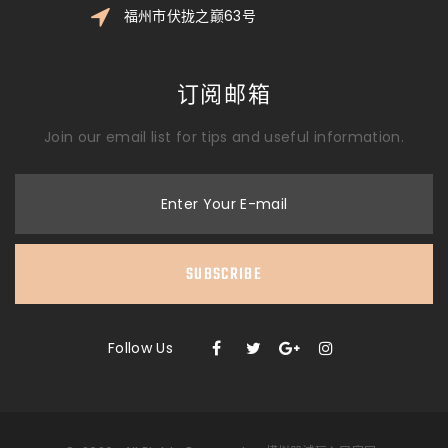
福州市伏拢之巅63号
订阅邮箱
Join our email list for tips and useful information.
Enter Your E-mail
SUBSCRIBE
Follow Us