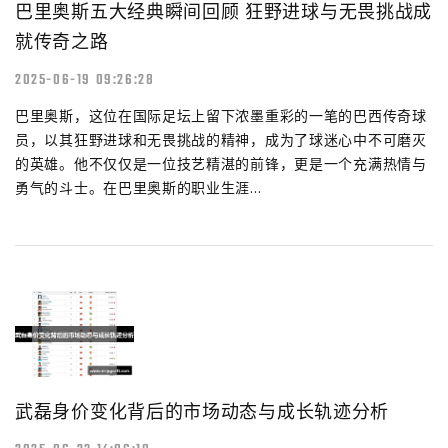
巴里奥斯五大经典瞬间回顾 狂野进球与无畏挑战成
就传奇之路
2025-06-19 09:26:28
巴里奥斯，这位在国际足坛上留下浓墨重彩的一笔的巴西传奇球
员，以其狂野进球和无畏挑战的精神，成为了球迷心中不可磨灭
的英雄。他不仅仅是一位技艺精湛的前锋，更是一个充满热情与
勇气的斗士。在巴里奥斯的职业生涯...
武磊身价变化背后的市场动态与成长轨迹分析