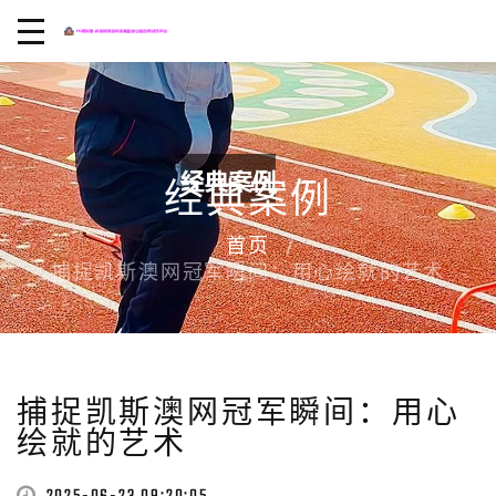
经典案例
首页
捕捉凯斯澳网冠军瞬间：用心绘就的艺术
捕捉凯斯澳网冠军瞬间：用心
绘就的艺术