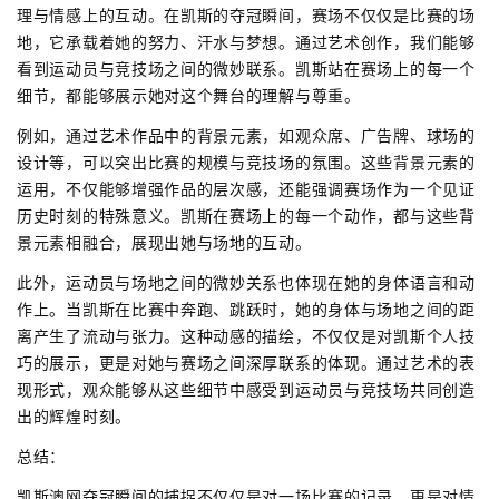
理与情感上的互动。在凯斯的夺冠瞬间，赛场不仅仅是比赛的场
地，它承载着她的努力、汗水与梦想。通过艺术创作，我们能够
看到运动员与竞技场之间的微妙联系。凯斯站在赛场上的每一个
细节，都能够展示她对这个舞台的理解与尊重。
例如，通过艺术作品中的背景元素，如观众席、广告牌、球场的
设计等，可以突出比赛的规模与竞技场的氛围。这些背景元素的
运用，不仅能够增强作品的层次感，还能强调赛场作为一个见证
历史时刻的特殊意义。凯斯在赛场上的每一个动作，都与这些背
景元素相融合，展现出她与场地的互动。
此外，运动员与场地之间的微妙关系也体现在她的身体语言和动
作上。当凯斯在比赛中奔跑、跳跃时，她的身体与场地之间的距
离产生了流动与张力。这种动感的描绘，不仅仅是对凯斯个人技
巧的展示，更是对她与赛场之间深厚联系的体现。通过艺术的表
现形式，观众能够从这些细节中感受到运动员与竞技场共同创造
出的辉煌时刻。
总结：
凯斯澳网夺冠瞬间的捕捉不仅仅是对一场比赛的记录，更是对情