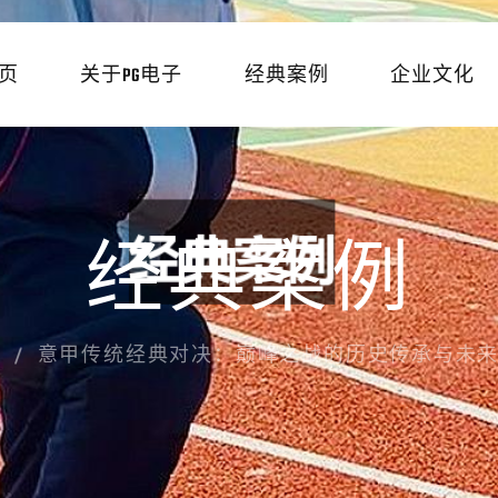
页
关于PG电子
经典案例
企业文化
经典案例
意甲传统经典对决：巅峰之战的历史传承与未