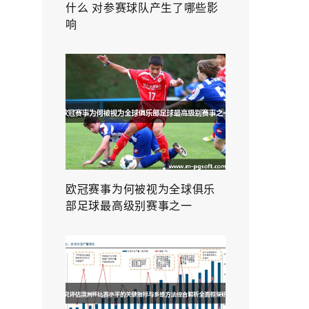
什么 对参赛球队产生了哪些影
响
欧冠赛事为何被视为全球俱乐
部足球最高级别赛事之一