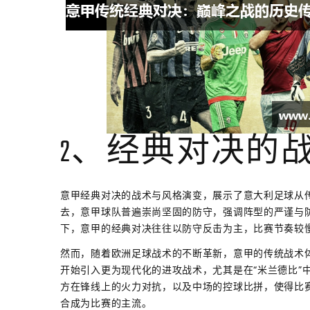
2、经典对决的
意甲经典对决的战术与风格演变，展示了意大利足球从
去，意甲球队普遍崇尚坚固的防守，强调阵型的严谨与防
下，意甲的经典对决往往以防守反击为主，比赛节奏较
然而，随着欧洲足球战术的不断革新，意甲的传统战术体
开始引入更为现代化的进攻战术，尤其是在“米兰德比”
方在锋线上的火力对抗，以及中场的控球比拼，使得比
合成为比赛的主流。