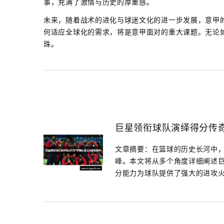
事，充满了激情与历史的厚重感。
未来，随着战术的进化与球迷文化的进一步发展，意甲
何适应全球化的需求，将是意甲面对的重大课题。无论
珠。
巨星领衔球队演绎得分传奇
文章摘要：在篮球的历史长河中
峰。本文将从多个角度详细阐述
分能力为球队提供了强大的进攻火力