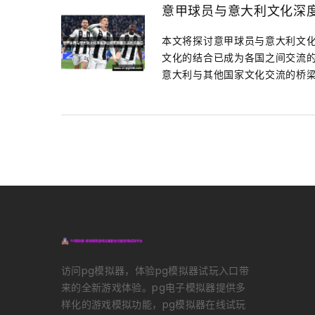
意甲球员与意大利文化深
本文将探讨意甲球员与意大利文
文化的结合已成为各国之间交流
意大利与其他国家文化交流的桥梁。
访问pg模拟器，体验pg模拟器试玩入口带
来的全新游戏体验。pg电子模拟器提供多
样化的游戏模拟功能，pg模拟器在线试玩