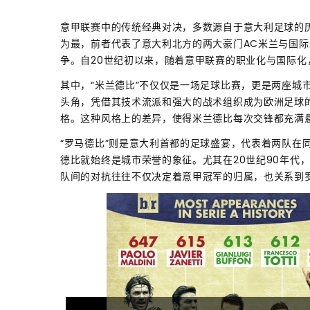
意甲联赛中的传统经典对决，多数源自于意大利足球的历
为最，前者代表了意大利北方的两大豪门AC米兰与国
争。自20世纪初以来，随着意甲联赛的职业化与国际
其中，“米兰德比”不仅仅是一场足球比赛，更是两座城市
头角，凭借其技术流派和强大的战术组织成为欧洲足球
格。这种风格上的差异，使得米兰德比每次交锋都充满
“罗马德比”则是意大利首都的足球盛宴，代表着两队在
德比就始终是城市荣誉的象征。尤其在20世纪90年代
队间的对抗往往不仅决定着意甲冠军的归属，也关系到