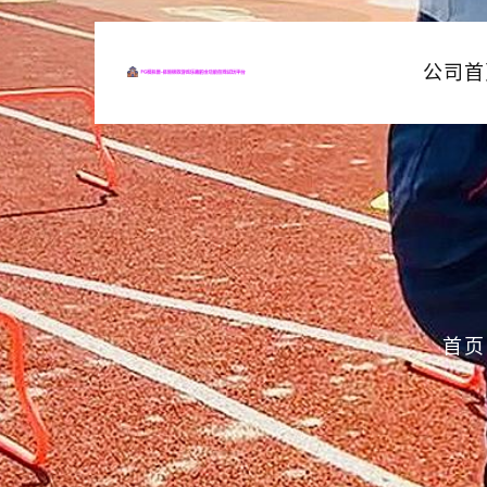
公司首
首页