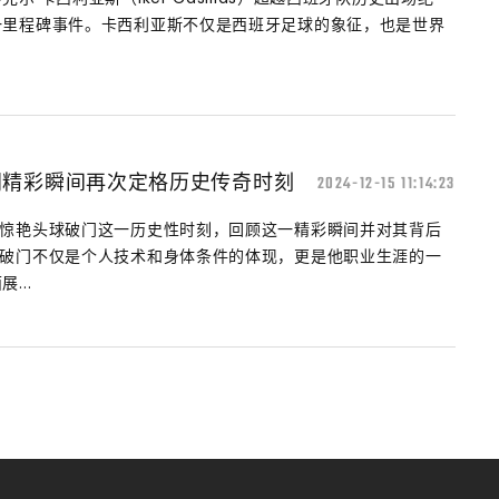
一里程碑事件。卡西利亚斯不仅是西班牙足球的象征，也是世界
门精彩瞬间再次定格历史传奇时刻
2024-12-15 11:14:23
的惊艳头球破门这一历史性时刻，回顾这一精彩瞬间并对其背后
次破门不仅是个人技术和身体条件的体现，更是他职业生涯的一
...