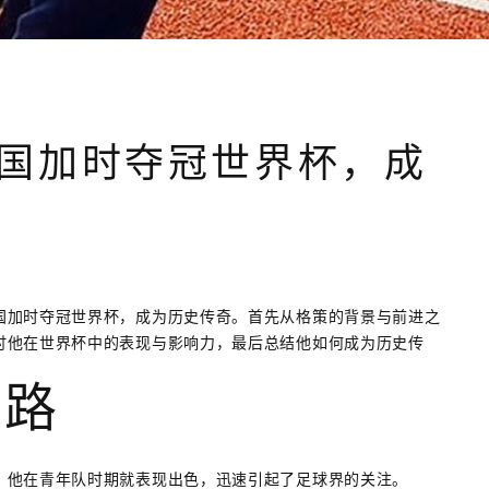
国加时夺冠世界杯，成
国加时夺冠世界杯，成为历史传奇。首先从格策的背景与前进之
讨他在世界杯中的表现与影响力，最后总结他如何成为历史传
之路
。他在青年队时期就表现出色，迅速引起了足球界的关注。