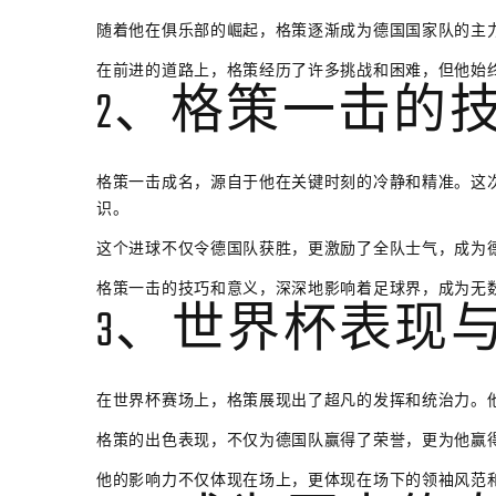
随着他在俱乐部的崛起，格策逐渐成为德国国家队的主
在前进的道路上，格策经历了许多挑战和困难，但他始
2、格策一击的
格策一击成名，源自于他在关键时刻的冷静和精准。这
识。
这个进球不仅令德国队获胜，更激励了全队士气，成为
格策一击的技巧和意义，深深地影响着足球界，成为无
3、世界杯表现
在世界杯赛场上，格策展现出了超凡的发挥和统治力。
格策的出色表现，不仅为德国队赢得了荣誉，更为他赢
他的影响力不仅体现在场上，更体现在场下的领袖风范