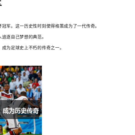
奇
杯冠军。这一历史性时刻使得格策成为了一代传奇。
人追逐自己梦想的典范。
，成为足球史上不朽的传奇之一。