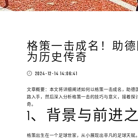
格策一击成名！助德
为历史传奇
2024-12-14 14:06:41
文章概要：本文将详细阐述如何以格策一击成名，助德
路入手，然后深入分析格策一击的技巧与意义，接着探
奇。
1、背景与前进
格策出生在一个足球世家，从小展现出非凡的足球天赋