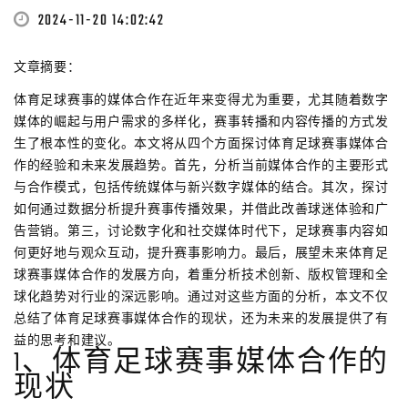
2024-11-20 14:02:42
文章摘要：
体育足球赛事的媒体合作在近年来变得尤为重要，尤其随着数字
媒体的崛起与用户需求的多样化，赛事转播和内容传播的方式发
生了根本性的变化。本文将从四个方面探讨体育足球赛事媒体合
作的经验和未来发展趋势。首先，分析当前媒体合作的主要形式
与合作模式，包括传统媒体与新兴数字媒体的结合。其次，探讨
如何通过数据分析提升赛事传播效果，并借此改善球迷体验和广
告营销。第三，讨论数字化和社交媒体时代下，足球赛事内容如
何更好地与观众互动，提升赛事影响力。最后，展望未来体育足
球赛事媒体合作的发展方向，着重分析技术创新、版权管理和全
球化趋势对行业的深远影响。通过对这些方面的分析，本文不仅
总结了体育足球赛事媒体合作的现状，还为未来的发展提供了有
益的思考和建议。
1、体育足球赛事媒体合作的
现状