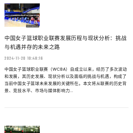
中国女子篮球职业联赛发展历程与现状分析：挑战
与机遇并存的未来之路
2024-11-20 10:48:16
中国女子篮球职业联赛（WCBA）自成立以来，经历了多次波动
和发展，其历史发展、现状分析以及面临的挑战与机遇，构成了
当前中国女子篮球未来发展的关键所在。本文将从联赛的历史背
景、竞技水平、市场与媒体影响力...