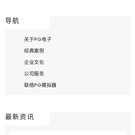
导航
关于PG电子
经典案例
企业文化
公司服务
联络PG模拟器
最新资讯