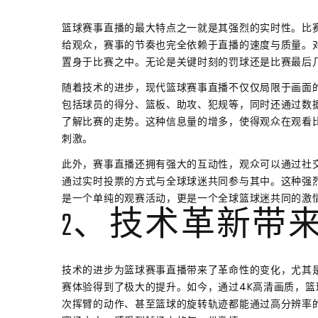
篮球赛事直播的最大特点之一就是其强烈的实时性。比
给观众，赛事的节奏也完全依赖于直播的速度与质量。
置身于比赛之中。无论是关键时刻的罚球还是比赛最后
随着技术的进步，现代篮球赛事直播不仅仅局限于画面
包括球员的得分、篮板、助攻、犯规等，同时还通过数
了解比赛的走势。这种信息量的增多，使得观众在观看
刺激。
此外，赛事直播还拥有强大的互动性，观众可以通过社
通过实时投票的方式与全球球迷共同参与其中。这种强
是一个单纯的观赛活动，更是一个全球篮球迷共同的激
2、技术革新带
技术的进步为篮球赛事直播带来了革命性的变化，尤其
赛体验得到了极大的提升。如今，通过4K高清画质，
次挥臂的动作、甚至篮球的旋转轨迹都能通过高分辨率