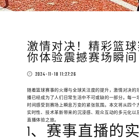
激情对决！精彩篮球
你体验震撼赛场瞬间
2024-11-18 11:27:26
随着篮球赛事的火爆与全球关注度的提升，激情对决的
播已经成为了人们日常生活中不可或缺的一部分。每一
时间感受到赛场上瞬息万变的紧张氛围。本文将从四个
实时性、技术革新带来的沉浸感、观众互动的多元化以
直播体验之旅。
1、赛事直播的