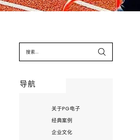
搜索...
导航
关于PG电子
经典案例
企业文化