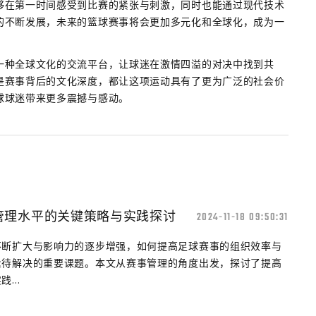
够在第一时间感受到比赛的紧张与刺激，同时也能通过现代技术
的不断发展，未来的篮球赛事将会更加多元化和全球化，成为一
一种全球文化的交流平台，让球迷在激情四溢的对决中找到共
是赛事背后的文化深度，都让这项运动具有了更为广泛的社会价
球球迷带来更多震撼与感动。
管理水平的关键策略与实践探讨
2024-11-18 09:50:31
不断扩大与影响力的逐步增强，如何提高足球赛事的组织效率与
亟待解决的重要课题。本文从赛事管理的角度出发，探讨了提高
...