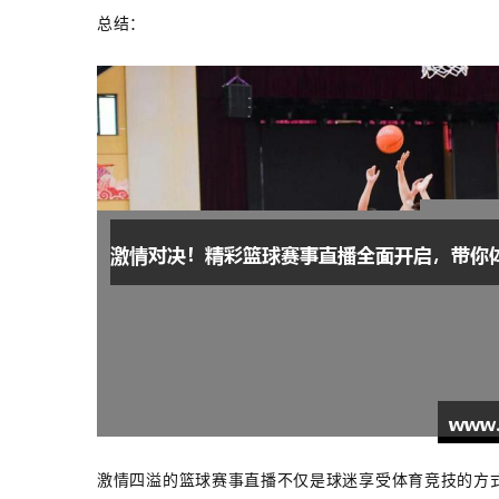
总结：
激情四溢的篮球赛事直播不仅是球迷享受体育竞技的方