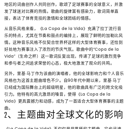
地区的词曲创作人共同创作，歌颂了足球赛事的全球意义，并激
发了球迷对比赛的热情。歌曲的旋律富有感染力，歌词简单直
接，表达了体育竞技的激情和全球团结的情感。
从音乐风格来看，《La Copa de la Vida》充满了拉丁流行音
乐的特点，尤其在节奏和鼓点的编排上，展现了鲜明的加勒比风
情。这种音乐风格不仅契合世界杯这样的大型体育赛事，还恰到
好处地为赛事注入了浓烈的节庆气氛。歌曲中的“Copa de la
Vida”（生命之杯）这一歌词反复出现，传递了足球的激烈竞争
和参与者之间追求荣誉的心态，极大地激发了观众的共鸣。
另外，里基·马丁作为该曲的演唱者，他的全球影响力和个人音乐
风格也为这首主题曲增色不少。自90年代中期以来，里基·马丁
已经成为国际舞台上的超级明星，他的歌曲具有广泛的跨文化吸
引力。他特有的高亢激昂的嗓音，使得《La Copa de la
Vida》更具震撼力和动感，成为了一首适合大型体育赛事的主题
曲。
2、主题曲对全球文化的影响
《La Copa de la Vida》不仅仅是世界杯的主题曲，它也迅速