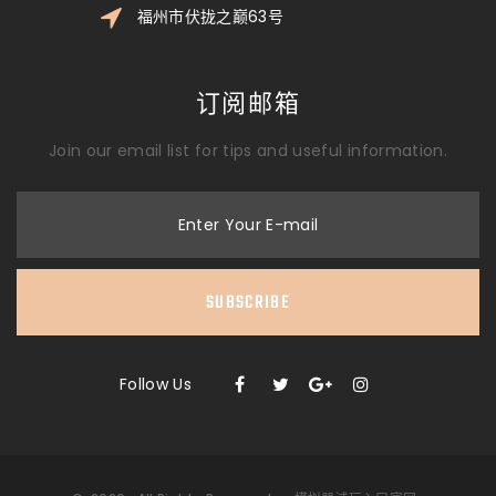
福州市伏拢之巅63号
订阅邮箱
Join our email list for tips and useful information.
Enter Your E-mail
SUBSCRIBE
Follow Us