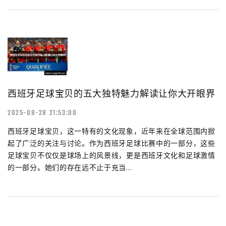
西班牙足球宝贝的五大独特魅力解读让你大开眼界
2025-08-28 21:53:00
西班牙足球宝贝，这一特有的文化现象，近年来在全球范围内掀
起了广泛的关注与讨论。作为西班牙足球比赛中的一部分，这些
足球宝贝不仅仅是球场上的风景线，更是西班牙文化和足球激情
的一部分。她们的存在远不止于充当...