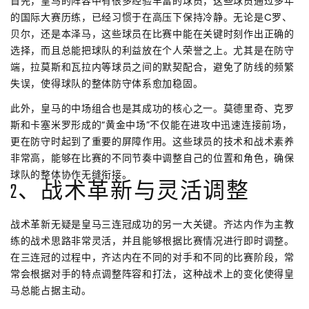
首先，皇马的阵容中有很多经验丰富的球员，这些球员通过多年
的国际大赛历练，已经习惯于在高压下保持冷静。无论是C罗、
贝尔，还是本泽马，这些球员在比赛中能在关键时刻作出正确的
选择，而且总能把球队的利益放在个人荣誉之上。尤其是在防守
端，拉莫斯和瓦拉内等球员之间的默契配合，避免了防线的频繁
失误，使得球队的整体防守体系愈加稳固。
此外，皇马的中场组合也是其成功的核心之一。莫德里奇、克罗
斯和卡塞米罗形成的“黄金中场”不仅能在进攻中迅速连接前场，
更在防守时起到了重要的屏障作用。这些球员的技术和战术素养
非常高，能够在比赛的不同节奏中调整自己的位置和角色，确保
球队的整体协作无缝衔接。
2、战术革新与灵活调整
战术革新无疑是皇马三连冠成功的另一大关键。齐达内作为主教
练的战术思路非常灵活，并且能够根据比赛情况进行即时调整。
在三连冠的过程中，齐达内在不同的对手和不同的比赛阶段，常
常会根据对手的特点调整阵容和打法，这种战术上的变化使得皇
马总能占据主动。