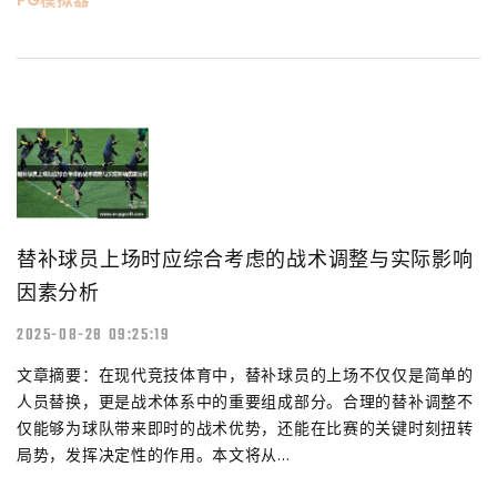
替补球员上场时应综合考虑的战术调整与实际影响
因素分析
2025-08-28 09:25:19
文章摘要：在现代竞技体育中，替补球员的上场不仅仅是简单的
人员替换，更是战术体系中的重要组成部分。合理的替补调整不
仅能够为球队带来即时的战术优势，还能在比赛的关键时刻扭转
局势，发挥决定性的作用。本文将从...