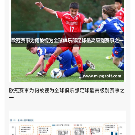
欧冠赛事为何被视为全球俱乐部足球最高级别赛事之
一