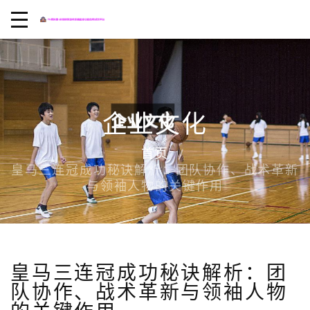
企业文化
首页
皇马三连冠成功秘诀解析：团队协作、战术革新
与领袖人物的关键作用
皇马三连冠成功秘诀解析：团
队协作、战术革新与领袖人物