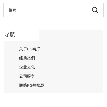
搜索...
导航
关于PG电子
经典案例
企业文化
公司服务
联络PG模拟器