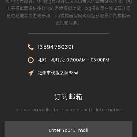
访问pg模拟器，体验pg模拟器试玩入口带来的全新游戏体验。pg
电子模拟器提供多样化的游戏模拟功能，pg模拟器在线试玩让您
随时随地享受游戏乐趣，pg模拟器官网确保您获取最新的模拟器
资讯和服务。
13594780391
礼拜一礼拜六: 07:00AM - 05:00PM
福州市伏拢之巅63号
订阅邮箱
Join our email list for tips and useful information.
Enter Your E-mail