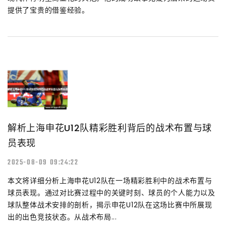
提供了宝贵的借鉴经验。
解析上海申花U12队精彩胜利背后的战术布置与球
员表现
2025-08-09 09:24:22
本文将详细分析上海申花U12队在一场精彩胜利中的战术布置与
球员表现。通过对比赛过程中的关键时刻、球员的个人能力以及
球队整体战术安排的剖析，揭示申花U12队在这场比赛中所展现
出的出色竞技状态。从战术布局...