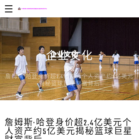
企业文化
首页
詹姆斯·哈登身价超2.4亿美元个人资产约5亿美元
揭秘篮球巨星财富背后
詹姆斯·哈登身价超2.4亿美元个
人资产约5亿美元揭秘篮球巨星