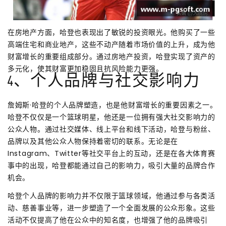
在房地产方面，哈登也表现出了敏锐的投资眼光。他购买了一些
高端住宅和商业地产，这些不动产随着市场价值的上升，成为他
财富增长的重要组成部分。通过房地产投资，哈登实现了资产的
多元化，使其财富更加稳固且抗风险能力更强。
4、个人品牌与社交影响力
詹姆斯·哈登的个人品牌塑造，也是他财富增长的重要因素之一。
哈登不仅仅是一个篮球明星，他还是一位拥有强大社交影响力的
公众人物。通过社交媒体、线上平台和线下活动，哈登与粉丝、
品牌以及其他公众人物保持着密切的联系。无论是在
Instagram、Twitter等社交平台上的互动，还是在各大体育赛
事中的出现，哈登都能通过自己的影响力，吸引大量的品牌合作
机会。
哈登个人品牌的影响力并不仅限于篮球领域，他通过参与各类活
动、慈善事业等，进一步塑造了一个全面发展的公众形象。这些
活动不仅提高了他在公众中的知名度，也增强了他的品牌吸引