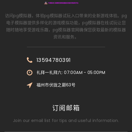
访问pg模拟器，体验pg模拟器试玩入口带来的全新游戏体验。pg
电子模拟器提供多样化的游戏模拟功能，pg模拟器在线试玩让您
随时随地享受游戏乐趣，pg模拟器官网确保您获取最新的模拟器
资讯和服务。
13594780391
礼拜一礼拜六: 07:00AM - 05:00PM
福州市伏拢之巅63号
订阅邮箱
Join our email list for tips and useful information.