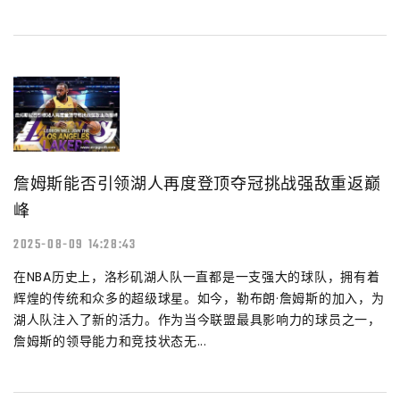
詹姆斯能否引领湖人再度登顶夺冠挑战强敌重返巅
峰
2025-08-09 14:28:43
在NBA历史上，洛杉矶湖人队一直都是一支强大的球队，拥有着
辉煌的传统和众多的超级球星。如今，勒布朗·詹姆斯的加入，为
湖人队注入了新的活力。作为当今联盟最具影响力的球员之一，
詹姆斯的领导能力和竞技状态无...