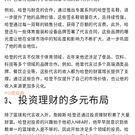
例如，哈登与耐克的合作，通过推出专属系列的哈登签名鞋，进
一步提升了他的品牌价值。这些签名鞋销量巨大，且持续性强，
哈登通过每一双鞋的销售分成，获得了巨额的代言费。此外，哈
登还与一些体育服装和设备品牌签署了代言合同，这些品牌的曝
光度让他在全球市场中的知名度和影响力不断扩大，进一步巩固
了他的商业地位。
哈登的代言不仅限于体育领域，近年来他还涉足了食品、饮料、
科技等多个领域的品牌合作。例如，他曾代言过多个高端酒类品
牌、餐饮企业等，这些代言的收入都为哈登的财富增长提供了支
撑。通过这些合作，哈登不仅提升了自己的市场价值，也让他的
收入来源更加多元化。
PG模拟器
3、投资理财的多元布局
除了篮球和代言收入外，詹姆斯·哈登还通过投资理财积累了大量
财富。哈登对投资的兴趣始于他初入NBA时，他早早就意识到依
赖单一的篮球收入是不够的，因此开始涉足多个领域的投资。哈