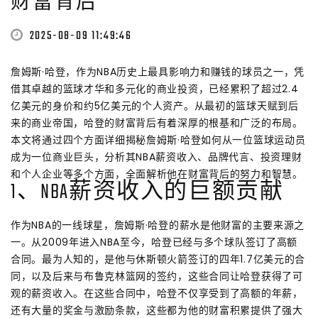
财富背后
2025-08-09 11:49:46
詹姆斯·哈登，作为NBA历史上最具影响力和赚钱的球员之一，凭
借其卓越的篮球才华和多元化的商业投资，已经累积了超过2.4
亿美元的身价和约5亿美元的个人资产。从最初的篮球天赋到后
来的商业帝国，哈登的财富背后有着深厚的根基和广泛的布局。
本文将通过四个方面详细揭秘詹姆斯·哈登如何从一位篮球运动员
成为一位商业巨头，分析其NBA薪资收入、品牌代言、投资理财
和个人企业等多个方面，全面解析他在财富背后的努力和智慧。
1、NBA薪资收入的巨额贡献
作为NBA的一线球星，詹姆斯·哈登的薪水是他财富的主要来源之
一。从2009年进入NBA至今，哈登已经与多个球队签订了高额
合同。最为人知的，是他与休斯顿火箭签订的四年1.7亿美元的合
同，以及后来与布鲁克林篮网的签约，这些合同让哈登获得了可
观的薪资收入。在这些合同中，哈登不仅享受到了高额的年薪，
还有大量的奖金与激励条款，这些都为他的财富积累提供了强大