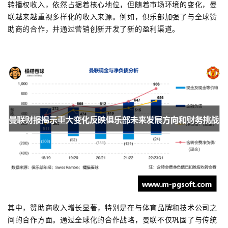
转播权收入，依然占据着核心地位，但随着市场环境的变化，曼
联越来越重视多样化的收入来源。例如，俱乐部加强了与全球赞
助商的合作，并通过营销创新开发了新的盈利渠道。
其中，赞助商收入增长显著，特别是在与体育品牌和技术公司之
间的合作方面。通过全球化的合作战略，曼联不仅巩固了与传统