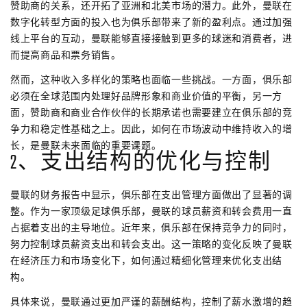
赞助商的关系，还开拓了亚洲和北美市场的潜力。此外，曼联在
数字化转型方面的投入也为俱乐部带来了新的盈利点。通过加强
线上平台的互动，曼联能够直接接触到更多的球迷和消费者，进
而提高商品和票务销售。
然而，这种收入多样化的策略也面临一些挑战。一方面，俱乐部
必须在全球范围内处理好品牌形象和商业价值的平衡，另一方
面，赞助商和商业合作伙伴的长期承诺也需要建立在俱乐部的竞
争力和稳定性基础之上。因此，如何在市场波动中维持收入的增
长，是曼联未来面临的重要课题。
2、支出结构的优化与控制
曼联的财务报告中显示，俱乐部在支出管理方面做出了显著的调
整。作为一家顶级足球俱乐部，曼联的球员薪资和转会费用一直
占据着支出的主导地位。近年来，俱乐部在保持竞争力的同时，
努力控制球员薪资支出和转会支出。这一策略的变化反映了曼联
在经济压力和市场变化下，如何通过精细化管理来优化支出结
构。
具体来说，曼联通过更加严谨的薪酬结构，控制了薪水激增的趋