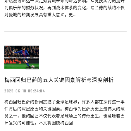
始热烈讨论这一决定对曼城未来的深远影响。从竞技实力的提升
到俱乐部的财务状况，再到战术体系的变化，哈兰德的续约不仅
对曼城的短期发展具有重大意义，更...
梅西回归巴萨的五大关键因素解析与深度剖析
2025-06-10 09:24:04
梅西回归巴萨的新闻震撼了全球足球界，许多人都在探讨这一事
件背后的深层原因和关键因素。梅西作为巴萨历史上最伟大的球
员之一，他的回归不仅代表着足球场上的传奇重生，也意味着巴
萨复兴的可能性。本文将围绕梅西回...