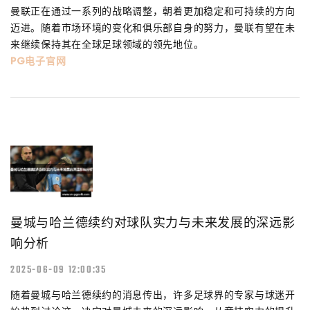
曼联正在通过一系列的战略调整，朝着更加稳定和可持续的方向
迈进。随着市场环境的变化和俱乐部自身的努力，曼联有望在未
来继续保持其在全球足球领域的领先地位。
PG电子官网
曼城与哈兰德续约对球队实力与未来发展的深远影
响分析
2025-06-09 12:00:35
随着曼城与哈兰德续约的消息传出，许多足球界的专家与球迷开