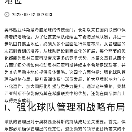
地位
2025-05-12 19:23:13
奥林匹亚科斯是希腊足球的传统豪门，长期以来在国内联赛中保
持着统治地位。为了让这支球队继续主宰希腊足球联赛，并进一
步巩固其霸主地位，必须从多个层面进行深度布局。从管理层的
决策到青训的培养，从球队建设到商业化的扩展，每个环节的优
化都能为奥林匹亚科斯带来更多的竞争优势。本篇文章将从四个
方面详细分析如何推动奥林匹亚科斯持续主宰希腊足球联赛，并
为其巩固霸主地位提供具体策略。这四个方面包括：强化球队管
理和战略布局、提升青训体系与球员发展、扩大品牌影响力与商
业化运作、加大国际化引援与竞争力提升。通过这些策略，奥林
匹亚科斯不仅能保持其在希腊联赛中的优势，还能在国际舞台上
取得更多成就。
1、强化球队管理和战略布局
球队的管理层对于奥林匹亚科斯的持续成功至关重要。首先，俱
乐部必须确保管理层的稳定性，避免频繁的领导更替所带来的不