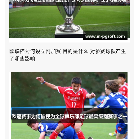
欧联杯为何设立附加赛 目的是什么 对参赛球队产生
了哪些影响