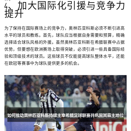
4、加大国际化引援与竞争力
提升
为了保持在国际赛场上的竞争力，奥林匹亚科斯必须不断引进高
水平的球员和教练。首先，球队应当根据自身需要和预算，精确
选择适合球队风格的外援。虽然奥林匹亚科斯在希腊联赛中占据
优势，但要想在欧洲赛场上取得突破，必须引进一些具备国际经
验和顶级技术的球员。这些球员不仅能提高球队整体水平，还能
在欧冠等赛事中为球队提供更多的机会。