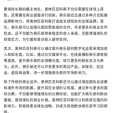
要保持长期的霸主地位，奥林匹亚科斯不仅仅需要在球场上获
胜，还需要在商业层面进行创新。俱乐部应当通过多种方式拓展
品牌影响力，将奥林匹亚科斯打造成全球知名的足球品牌。首
先，俱乐部可以加强与国际赞助商的合作，寻求更多的商业合作
机会。这不仅能为俱乐部带来稳定的收入来源，还能增强球队的
财政实力，为引援和青训投入提供支持。
其次，奥林匹亚科斯可以通过提升俱乐部的数字化运营来增加收
入和知名度。比如，通过社交媒体平台、在线直播和俱乐部官网
等渠道，提升俱乐部的全球曝光度，吸引更多的粉丝关注与参
与。此外，俱乐部还可以开发更多的周边产品，如球衣、纪念
品、虚拟商品等，进一步增强俱乐部的市场影响力。
除了传统的商业运作，奥林匹亚科斯还可以通过增加国际友谊赛
和海外市场的拓展，提升其在全球的认知度。通过参与更多的国
际比赛，不仅能够增强球队的比赛经验，也能扩大俱乐部的粉丝
基础，提高球队的商业价值。奥林匹亚科斯可以利用其在国内的
影响力，积极探索全球化战略，并成为其他欧洲俱乐部学习的榜
样。