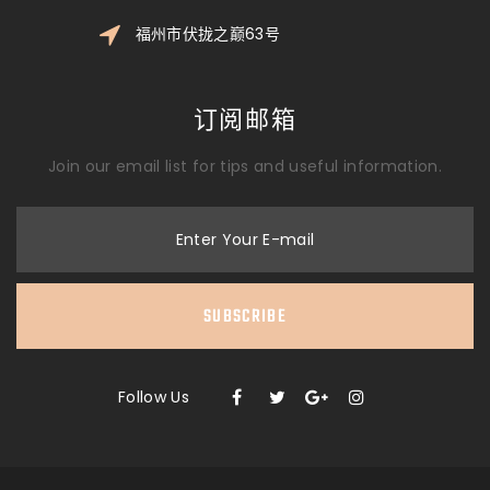
福州市伏拢之巅63号
订阅邮箱
Join our email list for tips and useful information.
Enter Your E-mail
SUBSCRIBE
Follow Us