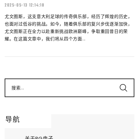
2025-05-13 12:14:18
尤文图斯，这支意大利足球的传奇俱乐部，经历了辉煌的历史，
也面对过低谷的挑战。如今，随着俱乐部的复兴步伐逐渐加快，
尤文图斯正在全力以赴重新挑战欧洲巅峰，争取重回昔日的荣
耀。在这篇文章中，我们将从四个方面...
搜索...
导航
关于PG电子