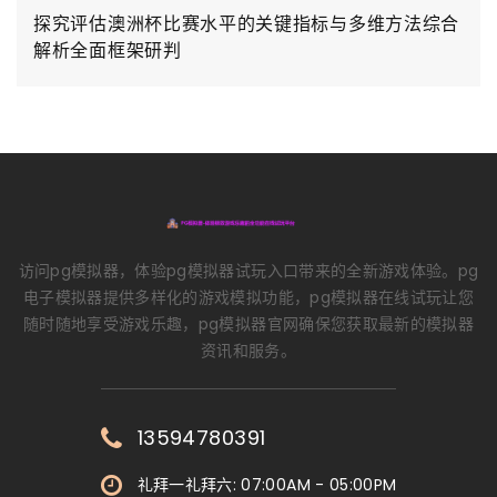
探究评估澳洲杯比赛水平的关键指标与多维方法综合
解析全面框架研判
访问pg模拟器，体验pg模拟器试玩入口带来的全新游戏体验。pg
电子模拟器提供多样化的游戏模拟功能，pg模拟器在线试玩让您
随时随地享受游戏乐趣，pg模拟器官网确保您获取最新的模拟器
资讯和服务。
13594780391
礼拜一礼拜六: 07:00AM - 05:00PM