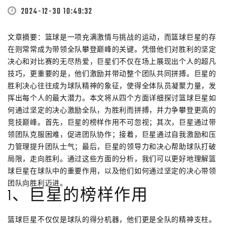
2024-12-30 10:49:32
文章摘要：篮球是一项充满激情与挑战的运动，而篮球巨星的存
在则常常成为带领全队攀登巅峰的关键。凭借他们对胜利的坚定
决心和对比赛的无尽热爱，巨星们不仅在场上展现出个人的超凡
技巧，更重要的是，他们激励并带动整个团队共同拼搏。巨星的
胜利决心往往成为球队精神的象征，使得全体队员凝聚力量，发
挥出每个人的最大潜力。本文将从四个方面详细探讨篮球巨星如
何通过坚定的决心激励全队，为胜利而拼搏，并力争攀登更高的
竞技巅峰。首先，巨星的榜样作用不可忽视；其次，巨星通过带
领团队克服困难，促进团队协作；接着，巨星通过自我激励和压
力管理提升团队士气；最后，巨星的领导力和决心帮助球队打破
局限，走向胜利。通过这些方面的分析，我们可以更好地理解篮
球巨星在球队中的重要作用，以及他们如何通过坚定的决心带领
团队向胜利迈进。
1、巨星的榜样作用
篮球巨星不仅仅是球队的得分机器，他们更是全队的精神支柱。