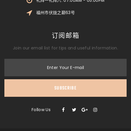
礼拜一礼拜六: 07:00AM - 05:00PM
福州市伏拢之巅63号
订阅邮箱
Join our email list for tips and useful information.
Enter Your E-mail
SUBSCRIBE
Follow Us