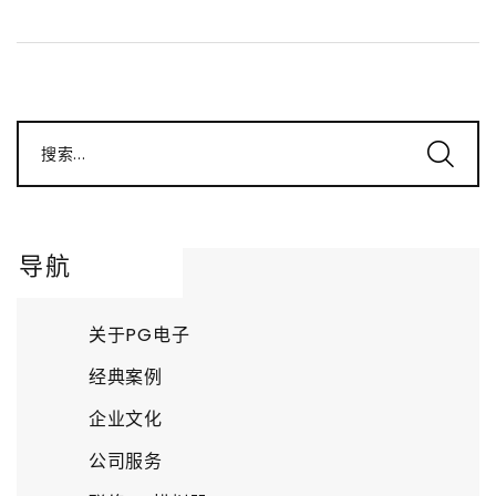
搜索...
导航
关于PG电子
经典案例
企业文化
公司服务