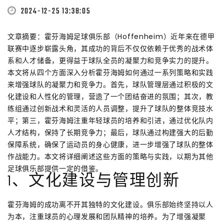
2024-12-25 13:38:05
文章摘要：霍芬海姆足球俱乐部（Hoffenheim）近年来在德甲
联赛中逐步崭露头角，其成功的背后不仅仅依赖于优秀的战术体
系和人才储备，更得益于球队全员的凝聚力和竞争实力的提升。
本文将从四个方面深入分析霍芬海姆如何通过一系列策略和实践
来增强球队的凝聚力和竞争力。首先，球队管理层通过积极的文
化建设和人性化的管理，营造了一个团结奋进的氛围；其次，教
练组通过创新战术和灵活的人员调整，提升了球队的整体竞技水
平；第三，霍芬海姆注重年轻球员的培养和引进，通过优化队内
人才结构，保持了长期竞争力；最后，球队通过构建强大的后勤
保障系统，确保了运动员的身心健康，进一步增强了球队的整体
作战能力。本文将详细阐述这些方面的策略与实践，以期为其他
足球俱乐部提供一定的借鉴。
1、文化建设与管理创新
霍芬海姆的成功离不开其独特的文化建设。俱乐部始终坚持以人
为本，注重球员的心理发展和团队精神的培养。为了增强凝聚