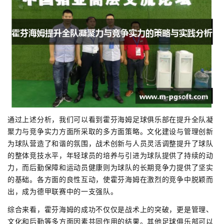
通过上述分析，我们可以看到霍芬海姆足球俱乐部在提升全队凝
聚力与竞争实力方面所采取的多方面策略。文化建设与管理创新
为球队营造了和谐的氛围，战术创新与人员灵活调整提升了球队
的整体竞技水平，年轻球员的培养与引进为球队提供了持续的动
力，而后勤保障和运动员健康则为球队的长期竞争力提供了坚实
的基础。各方面的良性互动，使霍芬海姆在激烈的竞争中脱颖而
出，成为德甲联赛中的一支强队。
综合来看，霍芬海姆的成功不仅仅是战术上的突破，更是管理、
文化和后勤等多方面因素共同作用的结果。其他足球俱乐部可以