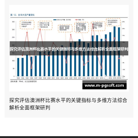
探究评估澳洲杯比赛水平的关键指标与多维方法综合
解析全面框架研判