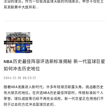
注目的球员。作为一位极具篮球天赋的内线球员，申京不仅在土
耳其联赛中大放异彩...
NBA历史最佳阵容评选新标准揭秘 新一代篮球巨星
如何冲击历史地位
2024-12-26 09:23:12
随着NBA发展进入新时代，许多年轻球员崭露头角，挑战着历史
伟大球员的地位。在评选NBA历史最佳阵容时，传统标准如个人
荣誉、球队成就等已经不再完全适用，新一代巨星正在用他们不
同于过去的方式冲击篮球历史的...