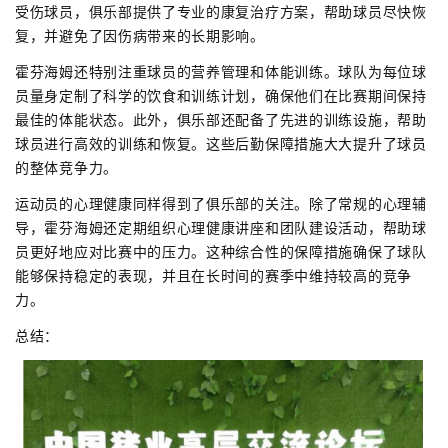
受伤球员，俱乐部提供了专业的康复治疗方案，帮助球员尽快恢
复，并避免了因伤病带来的长期影响。
霍芬海姆还特别注重球员的营养管理和体能训练。球队为每位球
员量身定制了科学的饮食和训练计划，确保他们在比赛期间保持
最佳的体能状态。此外，俱乐部还配备了先进的训练设施，帮助
球员进行高效的训练和恢复。这些后勤保障措施大大提升了球员
的整体竞争力。
运动员的心理健康同样得到了俱乐部的关注。除了常规的心理辅
导，霍芬海姆还定期组织心理健康讲座和团队建设活动，帮助球
员更好地应对比赛中的压力。这种综合性的保障措施确保了球队
能够保持稳定的表现，并且在长时间的赛季中维持较高的竞争
力。
总结：