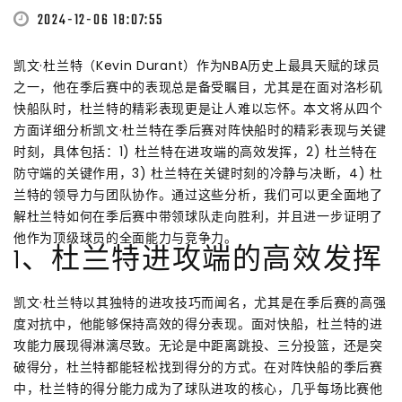
2024-12-06 18:07:55
凯文·杜兰特（Kevin Durant）作为NBA历史上最具天赋的球员
之一，他在季后赛中的表现总是备受瞩目，尤其是在面对洛杉矶
快船队时，杜兰特的精彩表现更是让人难以忘怀。本文将从四个
方面详细分析凯文·杜兰特在季后赛对阵快船时的精彩表现与关键
时刻，具体包括：1) 杜兰特在进攻端的高效发挥，2) 杜兰特在
防守端的关键作用，3) 杜兰特在关键时刻的冷静与决断，4) 杜
兰特的领导力与团队协作。通过这些分析，我们可以更全面地了
解杜兰特如何在季后赛中带领球队走向胜利，并且进一步证明了
他作为顶级球员的全面能力与竞争力。
1、杜兰特进攻端的高效发挥
凯文·杜兰特以其独特的进攻技巧而闻名，尤其是在季后赛的高强
度对抗中，他能够保持高效的得分表现。面对快船，杜兰特的进
攻能力展现得淋漓尽致。无论是中距离跳投、三分投篮，还是突
破得分，杜兰特都能轻松找到得分的方式。在对阵快船的季后赛
中，杜兰特的得分能力成为了球队进攻的核心，几乎每场比赛他