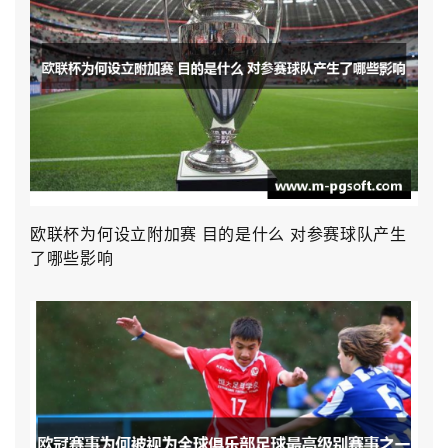
欧联杯为何设立附加赛 目的是什么 对参赛球队产生
了哪些影响