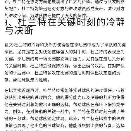
外，杜兰特在协防方面也展现出了巨大的价值。通过与队友的默
契配合，杜兰特能够迅速对对方的进攻球员形成夹击，减少对方
的进攻空间，为球队防守提供了强大的保障。
3、杜兰特在关键时刻的冷静
与决断
凯文·杜兰特的冷静和决断力使得他在季后赛中成为了球队的关键
球员，尤其是在面对快船这样强大的对手时，杜兰特的表现更为
关键。季后赛的每一场比赛都充满了压力，尤其是在最后几分钟
的关键时刻，杜兰特总能保持冷静，做出正确的决策。在对阵快
船的季后赛中，杜兰特多次在比赛的最后时刻做出决定性的贡
献，帮助球队走向胜利。
在比赛接近尾声时，杜兰特经常能够接过球队的进攻重任，带领
球队打出关键的进攻回合。他的得分能力以及冷静的判断力使得
他在关键时刻总能做出正确的选择，帮助球队在高压下保持竞争
力。例如，在对快船的关键一战中，杜兰特在最后时刻完成了关
键的三分球，帮助球队锁定胜局。此外，杜兰特在比赛中的进攻
决策也展现了他出色的篮球智商，他能够根据比赛的节奏，选择