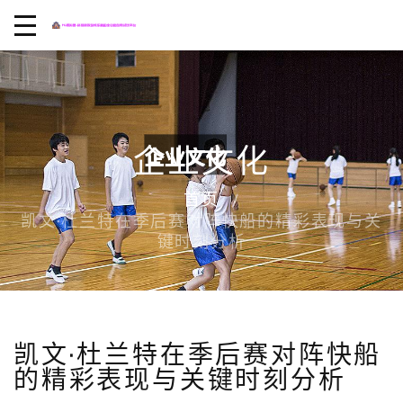
企业文化
首页
凯文·杜兰特在季后赛对阵快船的精彩表现与关
键时刻分析
凯文·杜兰特在季后赛对阵快船
的精彩表现与关键时刻分析