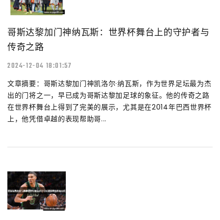
哥斯达黎加门神纳瓦斯：世界杯舞台上的守护者与
传奇之路
2024-12-04 18:01:57
文章摘要：哥斯达黎加门神凯洛尔·纳瓦斯，作为世界足坛最为杰
出的门将之一，早已成为哥斯达黎加足球的象征。他的传奇之路
在世界杯舞台上得到了完美的展示，尤其是在2014年巴西世界杯
上，他凭借卓越的表现帮助哥...