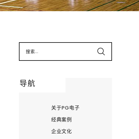
搜索...
导航
关于PG电子
经典案例
企业文化