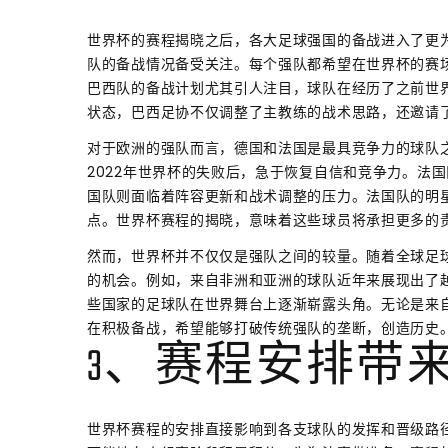
世界杯的赛程揭晓之后，各大足球强国的备战进入了更
队的备战情况备受关注。每个强队都希望在世界杯的赛
巴西队的备战计划尤其引人注目，球队在经历了之前世
状态，巴西足协不仅调整了主教练的战术思路，还邀请
对于欧洲的强队而言，德国和法国是最具竞争力的球队
2022年世界杯的失败后，急于恢复自信和竞争力。法
国队则面临着阵容更新和战术调整的压力。法国队的明
点。世界杯赛程的揭晓，意味着这些球员将承担更多的
然而，世界杯并不仅仅是强队之间的较量。随着全球足
的机会。例如，来自非洲和亚洲的球队近年来展现出了
些国家的足球队在世界舞台上逐渐崭露头角。无论是来
在积极备战，希望能够打破传统强队的垄断，创造历史
3、赛程安排带
世界杯赛程的安排直接影响到各支球队的发挥和晋级路