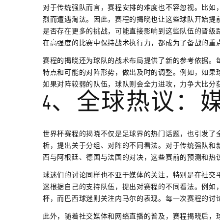
对于传统强队而言，赛程安排的难度也不容忽视。比如
烈而遭遇淘汰。因此，赛程的揭晓也让这些球队开始提
是否存在更多的挑战，可能直接影响到这些队伍的晋级
在高强度的比赛中保持战术执行力，都成为了备战的重
赛程的揭晓还为球队的战术布局提供了新的参考依据。
特点和可能的对阵形势，做出及时的调整。例如，如果
如果对阵较弱的队伍，球队则会全力进攻，力争大比分
4、全球热议：
世界杯赛程的揭晓不仅是足球界的热门话题，也引发了
析，提出关于分组、对阵的不同看法。对于传统强队和
西与阿根廷、德国与法国的对决，这些赛前的预测和热
球迷们的讨论同样也不亚于媒体的关注，特别是在社交
迷根据自己的支持队伍，提出对赛程的不同看法。例如
杯，而巴西球迷则关注内马尔的表现。每一次赛程的讨
此外，随着社交媒体和网络直播的普及，赛程揭晓后，