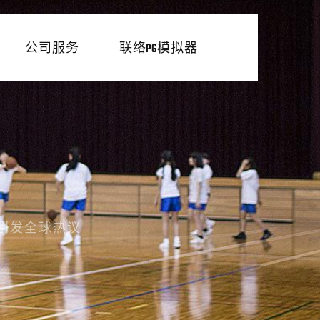
公司服务
联络PG模拟器
态引发全球热议