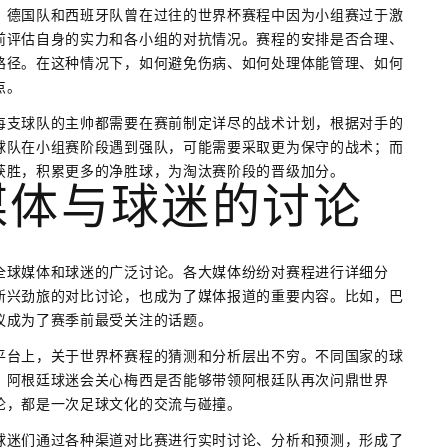
，德国队和西班牙队曾在过往的世界杯赛程中因为小组赛过于激
前评估自身的实力和各小组的对抗情况。赛程的安排是否合理、
路径。在这种情况下，如何避免伤病、如何处理体能管理、如何
点。
每支球队的主帅都需要在赛前制定详尽的战术计划，根据对手的
球队在小组赛阶段遇到强队，可能需要采取更为保守的战术；而
获胜，积累更多的净胜球，为淘汰赛阶段的晋级加分。
媒体与球迷的讨论
全球媒体和球迷的广泛讨论。各大媒体纷纷对赛程进行详细分
新兴劲旅的对比讨论，也成为了媒体报道的重要内容。比如，巴
议成为了赛季前最受关注的话题。
平台上，关于世界杯赛程的猜测和分析层出不穷。不同国家的球
，阿根廷球迷会关心梅西是否能够带领阿根廷队再次问鼎世界
论，都是一次足球文化的交流与碰撞。
球迷们通过各种渠道对比赛进行实时讨论、分析和预测，形成了